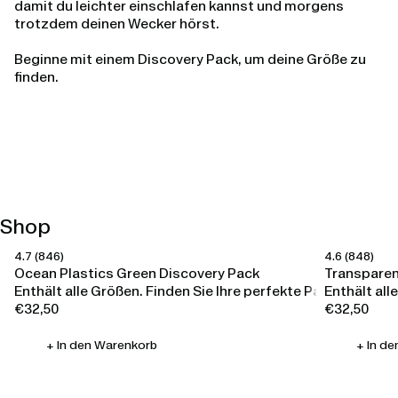
damit du leichter einschlafen kannst und morgens
trotzdem deinen Wecker hörst.
Beginne mit einem Discovery Pack, um deine Größe zu
finden.
Shop
4.7
(846)
4.6
(848)
Happy Ears
Happy Ears
Ocean Plastics Green Discovery Pack
Transparen
Enthält alle Größen. Finden Sie Ihre perfekte Passform.
Enthält all
€32,50
€32,50
Regular
Regular
price
price
+ In den Warenkorb
+ In d