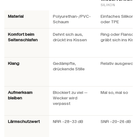
SILIKON
Material
Polyurethan-/PVC-
Einfaches Silikon
Schaum
oder TPE
Komfort beim
Dehnt sich aus,
Ring oder Flansch
Seitenschlafen
drückt ins Kissen
gräbt sich ins Kis
Klang
Gedämpfte,
Relativ ausgewog
drückende Stille
Aufmerksam
Blockiert zu viel —
Mal so, mal so
bleiben
Wecker wird
verpasst
Lärmschutzwert
NRR ~28–33 dB
SNR ~20–26 dB