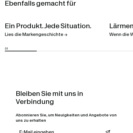
Ebenfalls gemacht für
Open
Ein Produkt. Jede Situation.
Lärmem
linked
page
Lies die Markengeschichte →
Wenn die We
Bleiben Sie mit uns in
Verbindung
Abonnieren Sie, um Neuigkeiten und Angebote von
uns zu erhalten
Leave this field empty