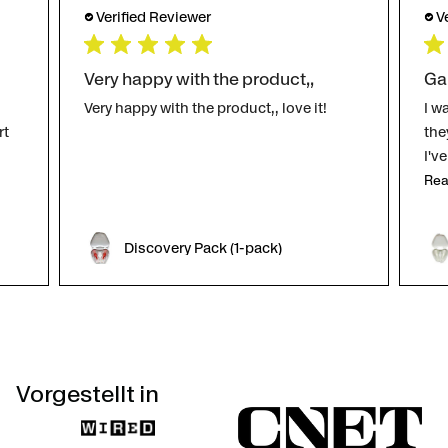
Verified Reviewer
V
Very happy with the product,,
Ga
Very happy with the product,, love it!
I w
rt
the
I'v
Rea
Discovery Pack (1-pack)
Vorgestellt in