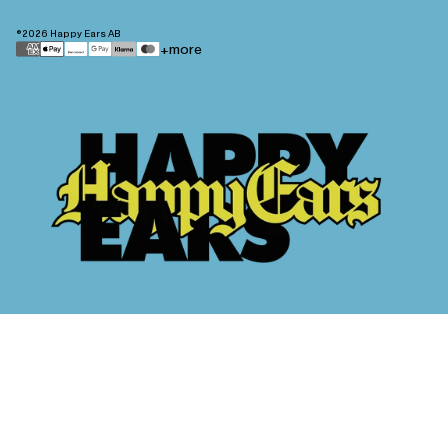
©2026
Happy Ears AB
Payment
+more
methods